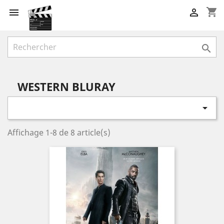
shopping_cart



WESTERN BLURAY

Affichage 1-8 de 8 article(s)