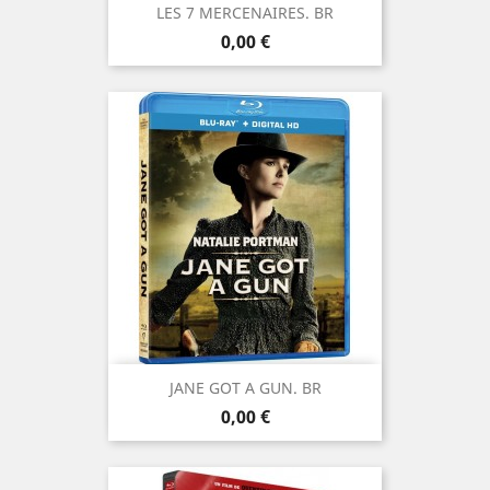
LES 7 MERCENAIRES. BR
Prix
0,00 €
JANE GOT A GUN. BR
Prix
0,00 €