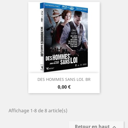
DES HOMMES SANS LOI. BR
Prix
0,00 €
Affichage 1-8 de 8 article(s)
Retour en haut
