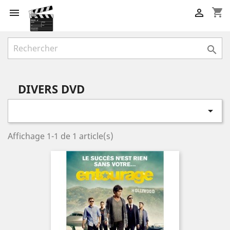
shopping_cart



DIVERS DVD

Affichage 1-1 de 1 article(s)