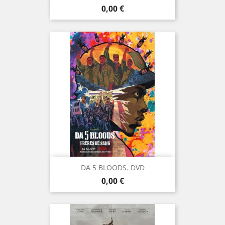
Prix
0,00 €
DA 5 BLOODS. DVD
Prix
0,00 €