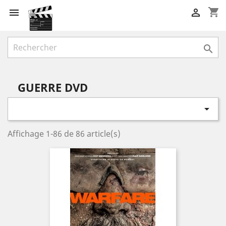
shopping_cart



GUERRE DVD

Affichage 1-86 de 86 article(s)