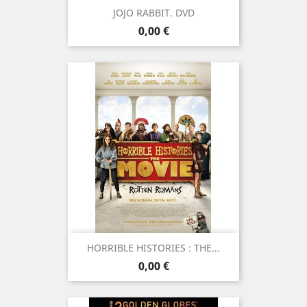
JOJO RABBIT. DVD
Prix
0,00 €
HORRIBLE HISTORIES : THE...
Prix
0,00 €