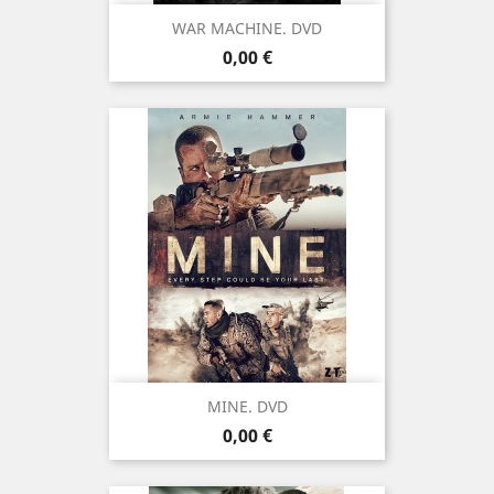
WAR MACHINE. DVD
Prix
0,00 €
MINE. DVD
Prix
0,00 €