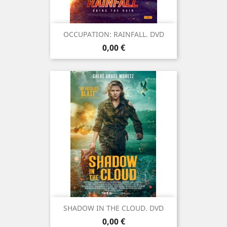
OCCUPATION: RAINFALL. DVD
Prix
0,00 €
SHADOW IN THE CLOUD. DVD
Prix
0,00 €