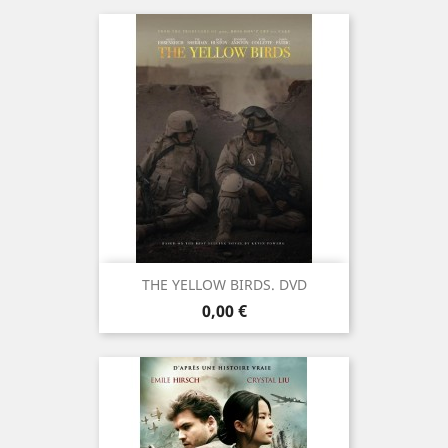
THE YELLOW BIRDS. DVD
Prix
0,00 €