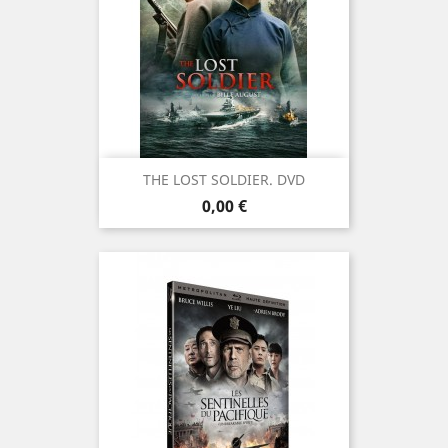
THE LOST SOLDIER. DVD
Prix
0,00 €