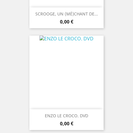
SCROOGE, UN (MÉ)CHANT DE...
Prix
0,00 €
ENZO LE CROCO. DVD
Prix
0,00 €