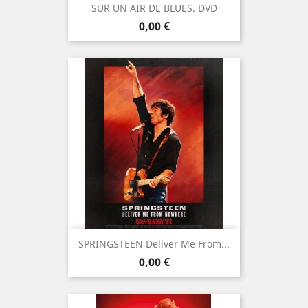
SUR UN AIR DE BLUES. DVD
Prix
0,00 €
SPRINGSTEEN Deliver Me From...
Prix
0,00 €