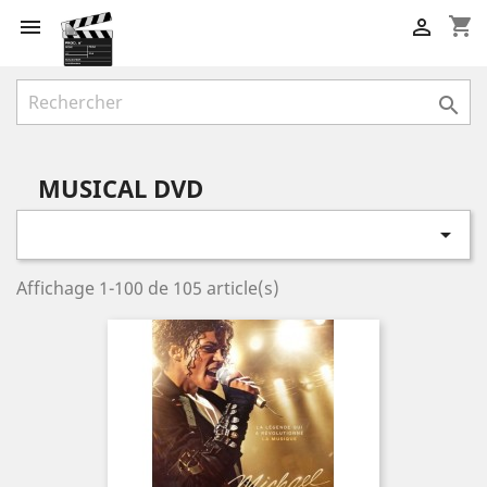
shopping_cart



MUSICAL DVD

Affichage 1-100 de 105 article(s)