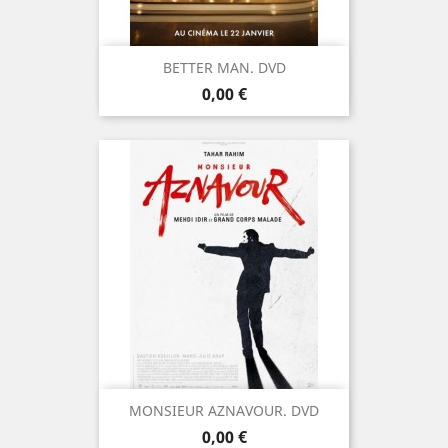
BETTER MAN. DVD
Prix
0,00 €
MONSIEUR AZNAVOUR. DVD
Prix
0,00 €