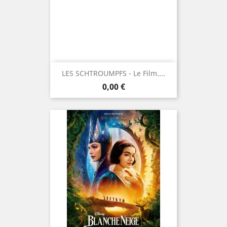
LES SCHTROUMPFS - Le Film....
Prix
0,00 €