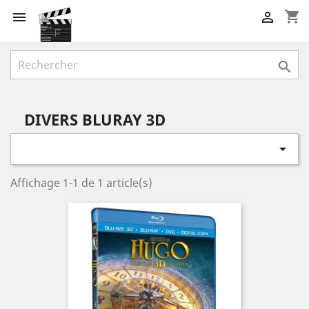
shopping_cart



DIVERS BLURAY 3D

Affichage 1-1 de 1 article(s)